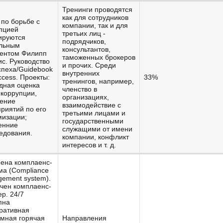
Тренинги проводятся
как для сотрудников
по борьбе с
компании, так и для
пцией
третьих лиц -
ируются
подрядчиков,
льным
консультантов,
ентом Филипп
таможенных брокеров
с. Руководство
и прочих. Среди
спеха/Guidebook
внутренних
ccess. Проекты:
33%
тренингов, например,
дная оценка
членство в
 коррупции,
организациях,
ение
взаимодействие с
риятий по его
третьими лицами и
изации;
государственными
енние
служащими от имени
едования.
компании, конфликт
интересов и т. д.
ена комплаенс-
ма (Compliance
ement system).
чен комплаенс-
р. 24/7
пна
ративная
мная горячая
Направления