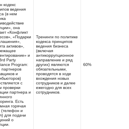
н кодекс
ипов ведения
са (в нем
ика
иводействие
пции», она
ает «Конфликт
есов», «Подарки
Тренинги по политике
глашения»,
кодекса принципов
та активов»,
ведения бизнеса
лежащее
(включая
ентирование» и
антикоррупционное
 3rd Party
направление и ряд
iance Program:
других) являются
60%
 партнеров
обязательными,
авщиков и
проводятся в ходе
ибьюторов)
вхождения новых
ствляется с
сотрудников и далее
м проверки
ежегодно для всех
ации партнера и
сотрудников.
янного
оринга. Есть
мная горячая
 (телефон и
л) для подачи
ений о
пции.