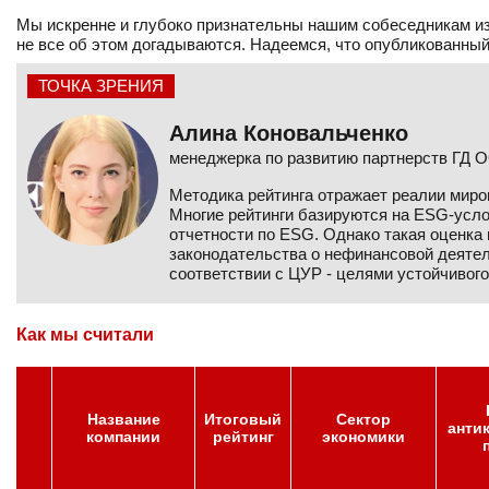
Мы искренне и глубоко признательны нашим собеседникам из 
не все об этом догадываются. Надеемся, что опубликованный
ТОЧКА ЗРЕНИЯ
Алина Коновальченко
менеджерка по развитию партнерств ГД 
Методика рейтинга отражает реалии миро
Многие рейтинги базируются на ESG-усло
отчетности по ESG. Однако такая оценка 
законодательства о нефинансовой деятел
соответствии с ЦУР - целями устойчивого
Как мы считали
Название
Итоговый
Сектор
анти
компании
рейтинг
экономики