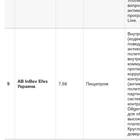
Уполн
вопро
антик
прогр
Line.
Внутр
(коде
повед
антик
полит
внутр
комму
проти
корру
контр
AB InBev Efes
5
7,66
Пищепром
(анти
Украина
полит
партн
систе
контр
Dilig
для о
высок
плате
Кругл
довер