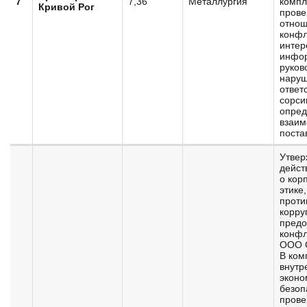
7
7,36
Металлургия
компл
Кривой Рог
прове
отно
конфл
интер
инфо
руков
наруш
ответ
сорси
опред
взаим
поста
Утвер
дейст
о кор
этике,
проти
корру
пред
конфл
ООО 
В ком
внутр
эконо
безоп
прове