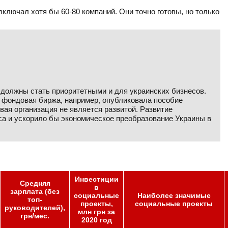
ключал хотя бы 60-80 компаний. Они точно готовы, но только
 должны стать приоритетными и для украинских бизнесов.
 фондовая биржа, например, опубликовала пособие
вая организация не является развитой. Развитие
са и ускорило бы экономическое преобразование Украины в
Инвестиции
Средняя
в
зарплата (без
социальные
Наиболее значимые
топ-
проекты,
социальные проекты
руководителей),
млн грн за
грн/мес.
2020 год