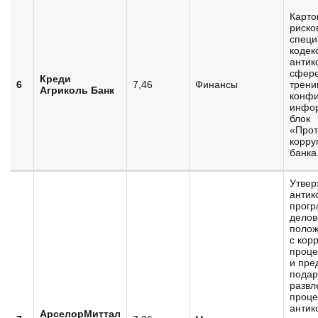
Карто
риско
специ
кодек
антик
сфере
Креди
6
7,46
Финансы
трени
Агриколь Банк
конфи
инфо
блок
«Прот
корру
банка
Утвер
антик
прогр
делов
полож
с кор
проце
и пре
подар
развл
проце
антик
АрселорМиттал