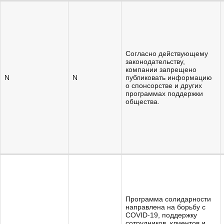
Согласно действующему
законодательству,
компании запрещено
N
N
публиковать информацию
о спонсорстве и других
программах поддержки
общества.
Программа солидарности
направлена на борьбу с
СOVID-19, поддержку
сотрудников, клиентов и