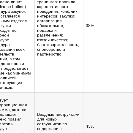
аенс-линия
тренингов: правила
iance hotline).
корпоративного
дура закупок
поведения; конфликт
ствляется
интересов; закупки;
ьным отделом.
авторизация
акупки
обязательств;
38%
ходят по
подарки и
рной
развлечения;
дуре.
взяточничество;
едура
благотворительность,
сования всех
спонсорство и
тельств
партнерство.
нии, в том
 договоров и
, предполагает
ие как минимум
подписей
етствующих
дников.
вует
оррупционная
амма, которая
авливает
Вводные инструктажи
екс правил,
для новых
артов и
сотрудников по
43%
дур.
содержанию