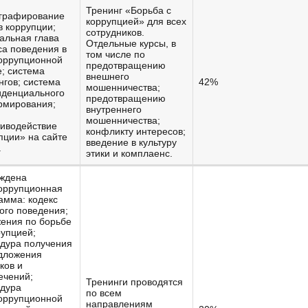
Тренинг «Борьба с
графирование
коррупцией» для всех
в коррупции;
сотрудников.
альная глава
Отдельные курсы, в
са поведения в
том числе по
оррупционной
предотвращению
; система
внешнего
нгов; система
42%
мошенничества;
денциального
предотвращению
рмирования;
внутреннего
мошенничества;
иводействие
конфликту интересов;
пции» на сайте
введение в культуру
.
этики и комплаенс.
ждена
оррупционная
амма: кодекс
ого поведения;
ения по борьбе
рупцией;
дура получения
дложения
ков и
ечений;
Тренинги проводятся
дура
по всем
оррупционной
направлениям