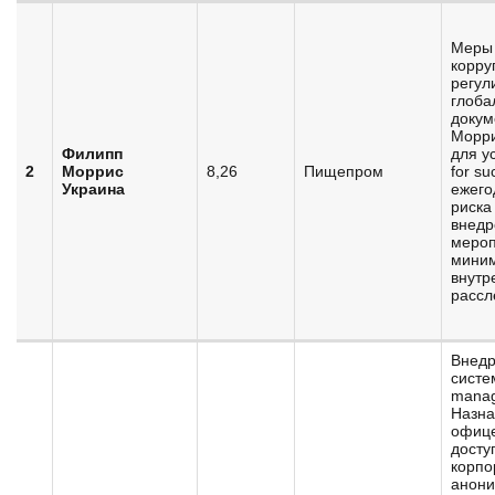
Меры 
корру
регул
глоба
докум
Морри
Филипп
для у
2
Моррис
8,26
Пищепром
for su
Украина
ежего
риска
внедр
мероп
миним
внутр
рассл
Внедр
систе
manag
Назна
офице
досту
корпо
анони