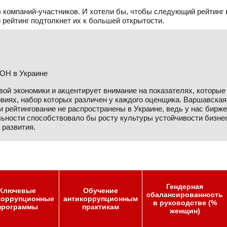
компаний-участников. И хотели бы, чтобы следующий рейтинг в
 рейтинг подтолкнет их к большей открытости.
ООН в Украине
вой экономики и акцентирует внимание на показателях, которые
виях, набор которых различен у каждого оценщика. Варшавская
и рейтингование не распространены в Украине, ведь у нас бирже
ьности способствовало бы росту культуры устойчивости бизне
 развития.
Гендерная
Ключевые
Обучение
сбалансированность
коррупционные
антикоррупционным
в руководстве (%
программы
практикам
женщин)