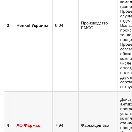
компл
(compl
Проце
осуще
отдел
Производство
3
Henkel Украина
8,04
Все з
FMCG
проис
тенде
проце
Проц
согла
обяза
компа
числе
оплат
налич
двух 
соотв
сотру
Дейст
антик
прогр
устан
компл
станд
4
АО Фармак
7,94
Фармацевтика
проце