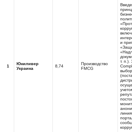
Введе
принц
бизне
полит
«Прот
корру
включ
интер
и при
«Защи
«Над
докум
т. п.).
Юниливер
Производство
1
8,74
Compl
Украина
FMCG
выбор
(пост
дистр
осуще
учето
репут
посто
монит
анони
линия
порта
сообщ
корру