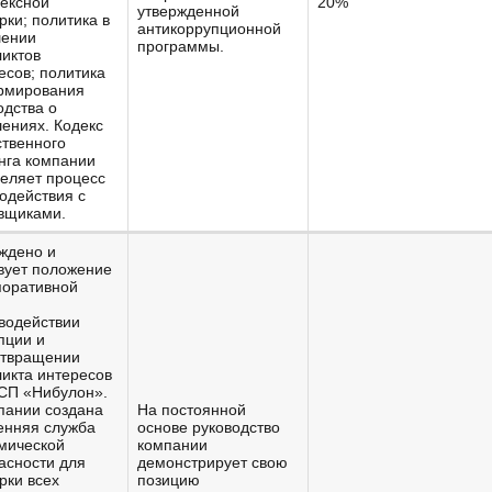
ексной
20%
утвержденной
рки; политика в
антикоррупционной
шении
программы.
иктов
есов; политика
рмирования
одства о
ениях. Кодекс
ственного
нга компании
еляет процесс
одействия с
вщиками.
ждено и
вует положение
поративной
водействии
пции и
отвращении
икта интересов
СП «Нибулон».
пании создана
На постоянной
енняя служба
основе руководство
мической
компании
асности для
демонстрирует свою
рки всех
позицию