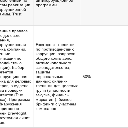
омоченный по
антикоррупционной
сам реализации
программы.
оррупционной
аммы. Trust
енние правила
кс делового
ения,
оррупционная
Ежегодные тренинги
ика компании,
по противодействию
енние
коррупции, вопросов
никации по
общего комплаенс,
водействию
антимонопольного
пции). Выбор
законодательства,
агентов
защиты
коррупционная
персональных
50%
ика для деловых
данных; онлайн-
еров, внедрена
тренинги для целевых
ма проверки
групп (в частности
агентов (Due
закупка, финансы,
ence). Программа
маркетинг), бизнес-
бнаружения
брифинги с участием
орисковых
комплаенс.
жей BrewRight.
осуточная линия
ия.